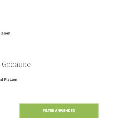
plänen
s Gebäude
d Plätzen