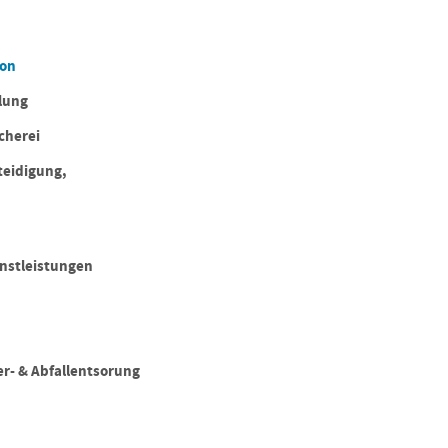
ion
lung
cherei
teidigung,
enstleistungen
r- & Abfallentsorung