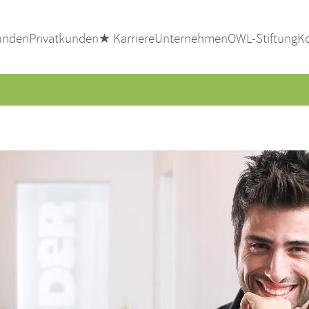
unden
Privatkunden
★ Karriere
Unternehmen
OWL-Stiftung
K