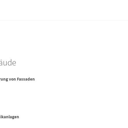
bäude
rung von Fassaden
aikanlagen