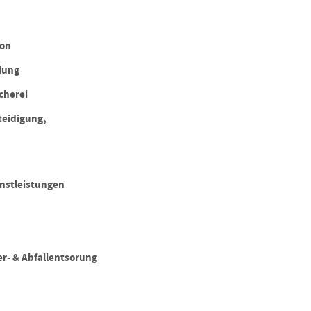
ion
lung
cherei
teidigung,
enstleistungen
r- & Abfallentsorung