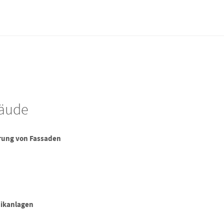
bäude
rung von Fassaden
aikanlagen