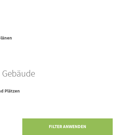
plänen
s Gebäude
d Plätzen