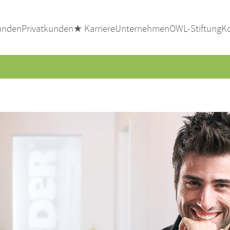
unden
Privatkunden
★ Karriere
Unternehmen
OWL-Stiftung
K