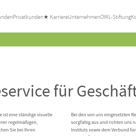
unden
Privatkunden
★ Karriere
Unternehmen
OWL-Stiftung
K
Die 
ervice für Geschä
 ist eine ständige visuelle
Bei den von uns eingesetzten 
iner regelmäßigen,
sorgfältig aus und richten uns
hen Sie bei Ihren
Instituts sowie dem Verbund f