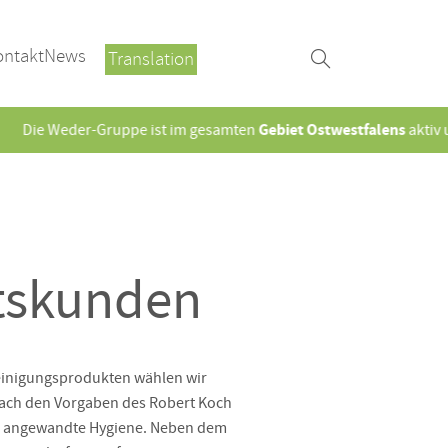
ontakt
News
Translation
Gebiet Ostwestfalens
Weder-Gruppe ist im gesamten
aktiv und freu
ftskunden
Reinigungsprodukten wählen wir
 nach den Vorgaben des Robert Koch
ür angewandte Hygiene. Neben dem