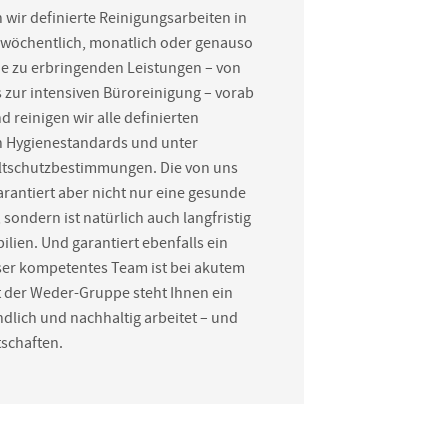
 wir definierte Reinigungsarbeiten in
 wöchentlich, monatlich oder genauso
ie zu erbringenden Leistungen – von
 zur intensiven Büroreinigung – vorab
 reinigen wir alle definierten
n Hygienestandards und unter
ltschutzbestimmungen. Die von uns
antiert aber nicht nur eine gesunde
ondern ist natürlich auch langfristig
lien. Und garantiert ebenfalls ein
ser kompetentes Team ist bei akutem
it der Weder-Gruppe steht Ihnen ein
ündlich und nachhaltig arbeitet – und
rtschaften.