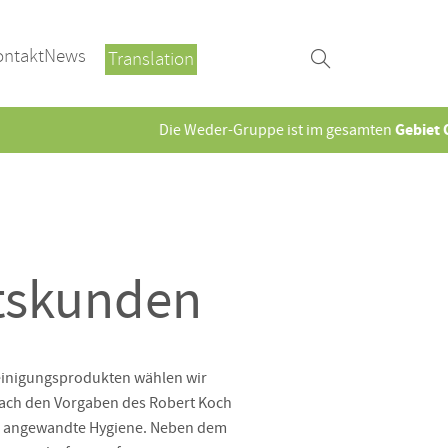
ontakt
News
Translation
Gebiet Ostwest
Die Weder-Gruppe ist im gesamten
ftskunden
Reinigungsprodukten wählen wir
 nach den Vorgaben des Robert Koch
ür angewandte Hygiene. Neben dem