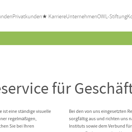
unden
Privatkunden
★ Karriere
Unternehmen
OWL-Stiftung
K
ervice für Geschä
 ist eine ständige visuelle
Bei den von uns eingesetzten 
iner regelmäßigen,
sorgfältig aus und richten uns
hen Sie bei Ihren
Instituts sowie dem Verbund f